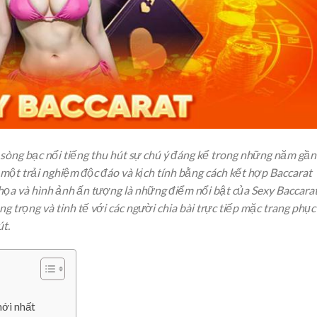
i sòng bạc nổi tiếng thu hút sự chú ý đáng kể trong những năm gần
 một trải nghiệm độc đáo và kịch tính bằng cách kết hợp Baccarat
họa và hình ảnh ấn tượng là những điểm nổi bật của Sexy Baccarat
g trọng và tinh tế với các người chia bài trực tiếp mặc trang phục
út.
mới nhất