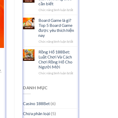
Lấy
cần biết
Liêng:
ở
Chức năng bình luận bị tắt
Bí
Luật
Kíp
chơi
Chia
Board Game là gì?
bài
Bài
Top 5 Board Game
Liêng
Bịp
được yêu thích hiện
cơ
Điểm
nay
bản
Cao
và
ở
Chức năng bình luận bị tắt
những
Board
điều
Game
Rồng Hổ 188Bet:
cần
là
Luật Chơi Và Cách
biết
gì?
Chơi Rồng Hổ Cho
Top
Người Mới
5
.
Board
ở
Chức năng bình luận bị tắt
Game
Rồng
được
Hổ
yêu
188Bet:
DANH MỤC
thích
Luật
hiện
Chơi
nay
Và
Casino 188Bet
(6)
Cách
Chơi
Chưa phân loại
(5)
Rồng
Hổ