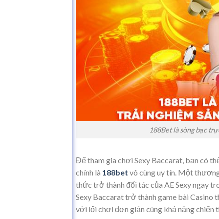
188Bet là sòng bạc trự
Để tham gia chơi Sexy Baccarat, bạn có thể
chính là
188bet
vô cùng uy tín. Một thương 
thức trở thành đối tác của AE Sexy ngay tr
Sexy Baccarat trở thành game bài Casino t
với lối chơi đơn giản cùng khả năng chiến 