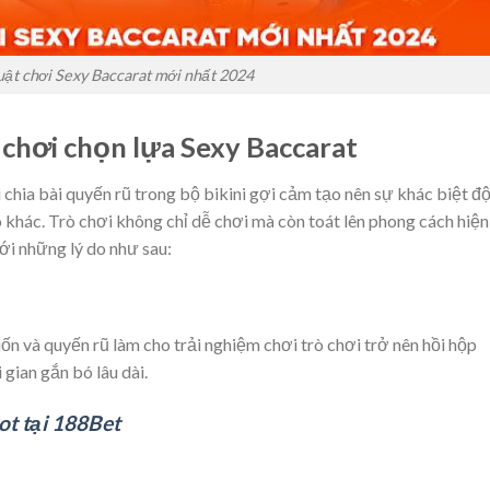
uật chơi Sexy Baccarat mới nhất 2024
chơi chọn lựa Sexy Baccarat
hia bài quyến rũ trong bộ bikini gợi cảm tạo nên sự khác biệt đ
 khác. Trò chơi không chỉ dễ chơi mà còn toát lên phong cách hiện
ới những lý do như sau:
uốn và quyến rũ làm cho trải nghiệm chơi trò chơi trở nên hồi hộp
gian gắn bó lâu dài.
ot tại 188Bet