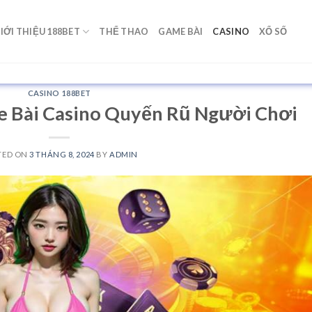
IỚI THIỆU 188BET
THỂ THAO
GAME BÀI
CASINO
XỔ SỐ
CASINO 188BET
e Bài Casino Quyến Rũ Người Chơi
TED ON
3 THÁNG 8, 2024
BY
ADMIN