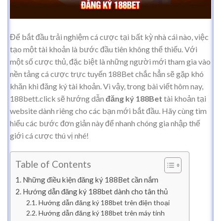
Để bắt đầu trải nghiệm cá cược tại bất kỳ nhà cái nào, việc
tạo một tài khoản là bước đầu tiên không thể thiếu. Với
một số cược thủ, đặc biệt là những người mới tham gia vào
nền tảng cá cược trực tuyến 188Bet chắc hẳn sẽ gặp khó
khăn khi đăng ký tài khoản. Vì vậy, trong bài viết hôm nay,
188bett.click sẽ hướng dẫn
đăng ký 188Bet
tài khoản tại
website dành riêng cho các bạn mới bắt đầu. Hãy cùng tìm
hiểu các bước đơn giản này để nhanh chóng gia nhập thế
giới cá cược thú vị nhé!
Table of Contents
Những điều kiện đăng ký 188Bet cần nắm
Hướng dẫn đăng ký 188bet dành cho tân thủ
Hướng dẫn đăng ký 188bet trên điện thoại
Hướng dẫn đăng ký 188bet trên máy tính