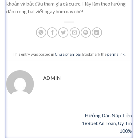
khoản và bắt đầu tham gia cá cược. Hãy làm theo hướng
dẫn trong bài viết ngay hôm nay nhé!
This entry was posted in
Chưa phân loại
. Bookmark the
permalink
.
ADMIN
Hướng Dẫn Nạp Tiền
188bet An Toàn, Uy Tín
100%