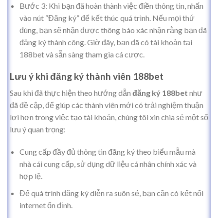
Bước 3: Khi bạn đã hoàn thành việc điền thông tin, nhấn
vào nút “Đăng ký” để kết thúc quá trình. Nếu mọi thứ
đúng, bạn sẽ nhận được thông báo xác nhận rằng bạn đã
đăng ký thành công. Giờ đây, bạn đã có tài khoản tại
188bet và sẵn sàng tham gia cá cược.
Lưu ý khi đăng ký thành viên 188bet
Sau khi đã thực hiện theo hướng dẫn
đăng ký 188bet
như
đã đề cập, để giúp các thành viên mới có trải nghiệm thuận
lợi hơn trong việc tạo tài khoản, chúng tôi xin chia sẻ một số
lưu ý quan trọng:
Cung cấp đầy đủ thông tin đăng ký theo biểu mẫu mà
nhà cái cung cấp, sử dụng dữ liệu cá nhân chính xác và
hợp lệ.
Để quá trình đăng ký diễn ra suôn sẻ, bạn cần có kết nối
internet ổn định.