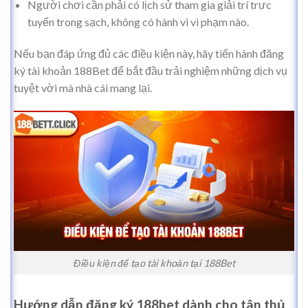
Người chơi cần phải có lịch sử tham gia giải trí trực
tuyến trong sạch, không có hành vi vi phạm nào.
Nếu bạn đáp ứng đủ các điều kiện này, hãy tiến hành đăng
ký tài khoản 188Bet để bắt đầu trải nghiệm những dịch vụ
tuyệt vời mà nhà cái mang lại.
Điều kiện để tạo tài khoản tại 188Bet
Hướng dẫn đăng ký 188bet dành cho tân thủ