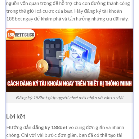
nguồn vốn quan trọng để hỗ trợ cho con đường thành công
trong thế giới cá cược của bạn. Hãy đăng ký tài khoản
188bet ngay để khám phá và tận hưởng những ưu đãi này.
Đăng ký 188bet giúp người chơi mới nhận vô vàn ưu đãi
Lời kết
Hướng dẫn
đăng ký 188bet
vô cùng đơn giản và nhanh
chóng. Chỉ với vài bước đơn giản, bạn đã có thể tạo tài