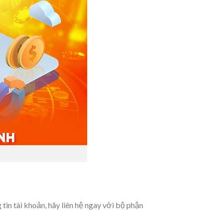
tin tài khoản, hãy liên hệ ngay với bộ phận