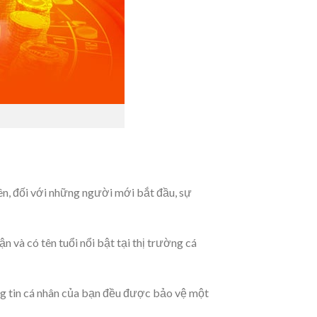
n, đối với những người mới bắt đầu, sự
 và có tên tuổi nổi bật tại thị trường cá
ng tin cá nhân của bạn đều được bảo vệ một