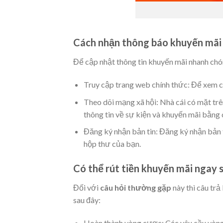
Cách nhận thông báo khuyến mãi
Để cập nhật thông tin khuyến mãi nhanh chón
Truy cập trang web chính thức: Để xem c
Theo dõi mạng xã hội: Nhà cái có mặt trê
thông tin về sự kiện và khuyến mãi bằng 
Đăng ký nhận bản tin: Đăng ký nhận bản t
hộp thư của bạn.
Có thể rút tiền khuyến mãi ngay 
Đối với
câu hỏi thường gặp
này thì câu tr
sau đây:
Hoàn thành vòng cược: Các yêu cầu vòng 