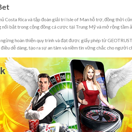
Bet
ủ Costa Rica và tập đoàn giải trí Isle of Man hỗ trợ, đồng thời c
 nổi bật trong cộng đồng cá cược tại Trung Mỹ và mở rộng tầm ản
g ngừng hoàn thiện quy trình và đạt được giấy phép từ GEOTRUST
 điều dễ dàng, tạo ra sự an tâm và niềm tin vững chắc cho người c