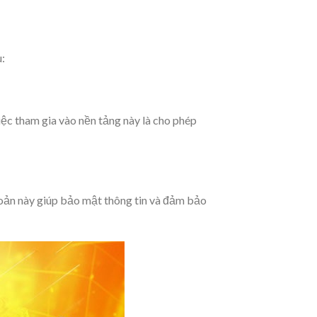
:
iệc tham gia vào nền tảng này là cho phép
khoản này giúp bảo mật thông tin và đảm bảo