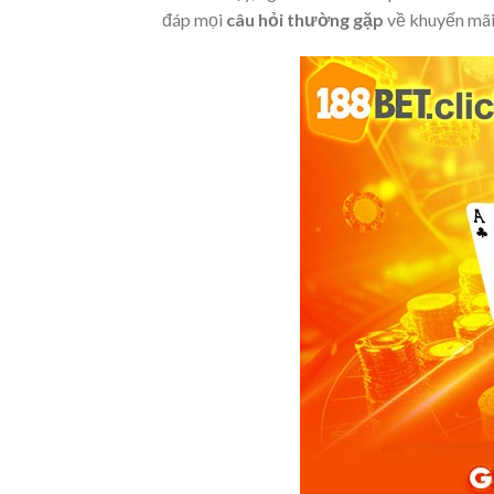
đáp mọi
câu hỏi thường gặp
về khuyến mãi 